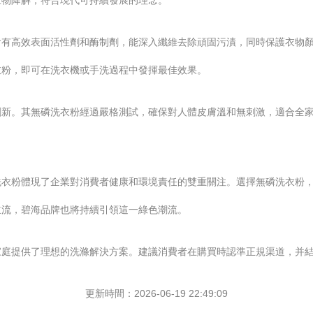
生物降解，符合現代可持續發展的理念。
含有高效表面活性劑和酶制劑，能深入纖維去除頑固污漬，同時保護衣物
衣粉，即可在洗衣機或手洗過程中發揮最佳效果。
創新。其無磷洗衣粉經過嚴格測試，確保對人體皮膚溫和無刺激，適合全
洗衣粉體現了企業對消費者健康和環境責任的雙重關注。選擇無磷洗衣粉
主流，碧海品牌也將持續引領這一綠色潮流。
家庭提供了理想的洗滌解決方案。建議消費者在購買時認準正規渠道，并
更新時間：2026-06-19 22:49:09