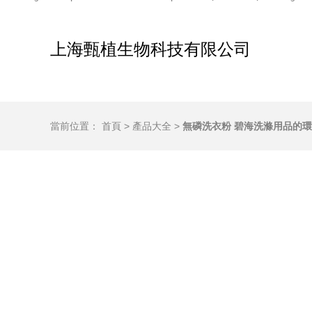
上海甄植生物科技有限公司
當前位置：
首頁
>
產品大全
>
無磷洗衣粉 碧海洗滌用品的