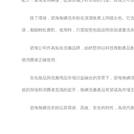
配方，避免使用磷鹽，從源頭減少對水體的污染。其成分可
除了環保，碧海無磷洗衣粉在清潔效果上同樣出色。它
漬，都能輕松應對。使用時，只需按照包裝說明添加適量洗
碧海公司作為知名洗滌品牌，始終堅持以科技推動產品
便消費者正確使用。
在化妝品與洗滌用品市場日益融合的背景下，碧海無磷
規的加強和消費者意識的提升，無磷洗滌產品有望成為市場
碧海無磷洗衣粉以其環保、高效、安全的特性，為現代