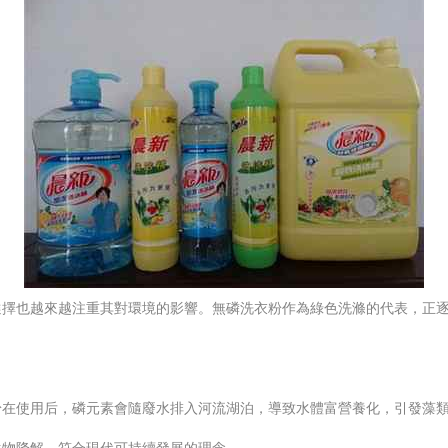
選擇也越來越注重其對環境的影響。無磷洗衣粉作為綠色洗滌的代表，正
粉在使用后，磷元素會隨廢水排入河流湖泊，導致水體富營養化，引發藻