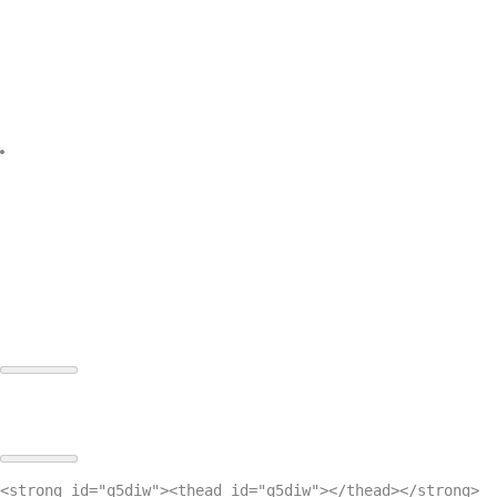
<strong id="q5diw"><thead id="q5diw"></thead></strong>