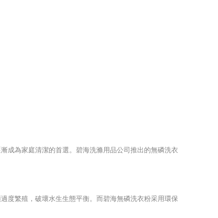
逐漸成為家庭清潔的首選。碧海洗滌用品公司推出的無磷洗衣
類過度繁殖，破壞水生生態平衡。而碧海無磷洗衣粉采用環保