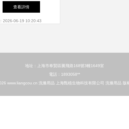
購、批發與廠家全攻略
查看詳情
26-06-19 10:20:43
地址：上海市奉賢區騰飛路168號3幢1649室
電話：1893058**
2026
www.liangcou.cn
洗滌用品
上海甄植生物科技有限公司
洗滌用品
版