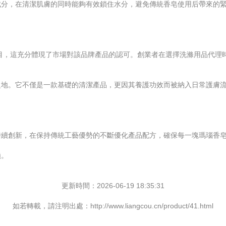
分，在清潔肌膚的同時能夠有效鎖住水分，避免傳統香皂使用后帶來的緊
項目，這充分體現了市場對該品牌產品的認可。創業者在選擇洗滌用品代理
之地。它不僅是一款基礎的清潔產品，更因其養護功效而被納入日常護膚
持續創新，在保持傳統工藝優勢的不斷優化產品配方，確保每一塊瑪瑙香
賴。
更新時間：2026-06-19 18:35:31
如若轉載，請注明出處：http://www.liangcou.cn/product/41.html