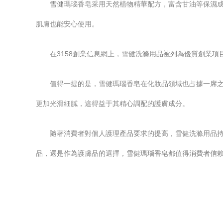
雪健瑪瑙香皂采用天然植物精華配方，富含甘油等保濕成
肌膚也能安心使用。
在3158創業信息網上，雪健洗滌用品被列為優質創業
值得一提的是，雪健瑪瑙香皂在化妝品領域也占據一席
更加光滑細膩，這得益于其精心調配的護膚成分。
隨著消費者對個人護理產品要求的提高，雪健洗滌用品
品，還是作為護膚品的選擇，雪健瑪瑙香皂都值得消費者信