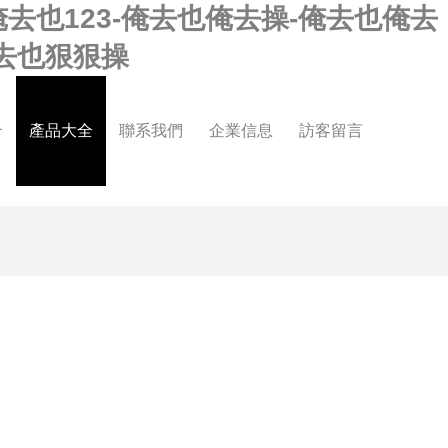
去也123-俺去也俺去操-俺去也俺去
俺去也狠狠操
介
產品大全
聯系我們
企業信息
訪客留言