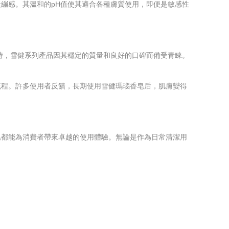
繃感。其溫和的pH值使其適合各種膚質使用，即便是敏感性
時，雪健系列產品因其穩定的質量和良好的口碑而備受青睞。
流程。許多使用者反饋，長期使用雪健瑪瑙香皂后，肌膚變得
皂都能為消費者帶來卓越的使用體驗。無論是作為日常清潔用