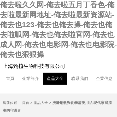
俺去啦久久网-俺去啦五月丁香色-俺
去啦最新网地址-俺去啦最新资源站-
俺去也123-俺去也俺去操-俺去也俺
去啦呱网-俺去也俺去啦官网-俺去也
成人网-俺去也电影网-俺去也电影院-
俺去也狠狠操
上海甄植生物科技有限公司
首頁
企業簡介
產品大全
聯系我們
企業信息
當前位置：
首頁
>
產品大全
>
洗滌劑瓶與化學清洗用品 現代家庭清
潔的守護者