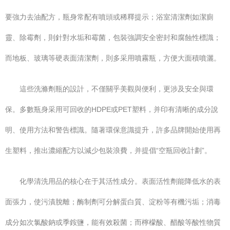
要強力去油配方，瓶身常配有噴頭或稀釋提示；浴室清潔劑如潔廁
靈、除霉劑，則針對水垢和霉菌，包裝強調安全密封和腐蝕性標識；
而地板、玻璃等硬表面清潔劑，則多采用噴霧瓶，方便大面積噴灑。
這些洗滌劑瓶的設計，不僅關乎美觀與便利，更涉及安全與環
保。多數瓶身采用可回收的HDPE或PET塑料，并印有清晰的成分說
明、使用方法和警告標識。隨著環保意識提升，許多品牌開始使用再
生塑料，推出濃縮配方以減少包裝浪費，并提倡“空瓶回收計劃”。
化學清洗用品的核心在于其活性成分。表面活性劑能降低水的表
面張力，使污漬脫離；酶制劑可分解蛋白質、淀粉等有機污垢；消毒
成分如次氯酸鈉或季銨鹽，能有效殺菌；而檸檬酸、醋酸等酸性物質