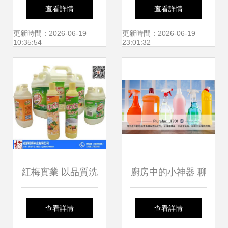
南 高轉化率洗滌用
格走勢與批發市場
查看詳情
查看詳情
品PSB素材下載與
分析 以美容美發網
更新時間：2026-06-19
更新時間：2026-06-19
10:35:54
23:01:32
排版技巧
報價為例
紅梅實業 以品質洗
廚房中的小神器 聊
滌詮釋健康生活
聊日本水果清潔劑
查看詳情
查看詳情