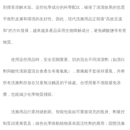
則擅長溶解水垢。這些化學成分的科學配比，確保了清潔效果的也需
平衡對皮膚和環境的友好性。因此，現代洗滌用品正朝著“高效且溫
和”的方向發展，越來越多產品采用生物降解成分，避免磷酸鹽等有害
物質。
使用這些用品時，安全至關重要。切勿混合不同清潔劑（如漂白
劑與酸性潔廁靈混合會產生有毒氯氣），應佩戴手套保持通風，并將
所有洗滌劑存放在兒童無法觸及的干燥處。合理用量不僅能避免浪
費，也能減少化學物質殘留。
洗滌用品行業持續創新。智能包裝如可重復填充的瓶身、劑量控
制泵頭逐漸普及；綠色化學推動植物基表面活性劑的應用；固態洗滌